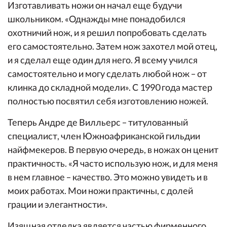
Изготавливать ножи он начал еще будучи
школьником. «Однажды мне понадобился
охотничий нож, и я решил попробовать сделать
его самостоятельно. Затем нож захотел мой отец,
и я сделал еще один для него. Я всему учился
самостоятельно и могу сделать любой нож – от
клинка до складной модели». С 1990 года мастер
полностью посвятил себя изготовлению ножей.
Теперь Андре де Вилльерс – титулованный
специалист, член Южноафриканской гильдии
найфмекеров. В первую очередь, в ножах он ценит
практичность. «Я часто использую нож, и для меня
в нем главное – качество. Это можно увидеть и в
моих работах. Мои ножи практичны, с долей
грации и элегантности».
Изящная отделка является частью фирменного