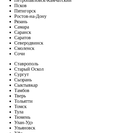
Петропавловск-Камчатский
Псков
Пятигорск
Ростов-на-Дону
Рязань
Самара
Саранск
Саратов
Северодвинск
Смоленск
Сочи
Ставрополь
Старый Оскол
Сургут
Сызрань
Сыктывкар
Тамбов
Тверь
Тольятти
Томск
Тула
Тюмень
Улан-Удэ
Ульяновск