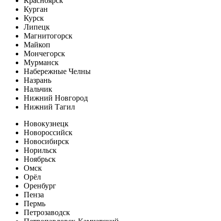
Красноярск
Курган
Курск
Липецк
Магнитогорск
Майкоп
Мончегорск
Мурманск
Набережные Челны
Назрань
Нальчик
Нижний Новгород
Нижний Тагил
Новокузнецк
Новороссийск
Новосибирск
Норильск
Ноябрьск
Омск
Орёл
Оренбург
Пенза
Пермь
Петрозаводск