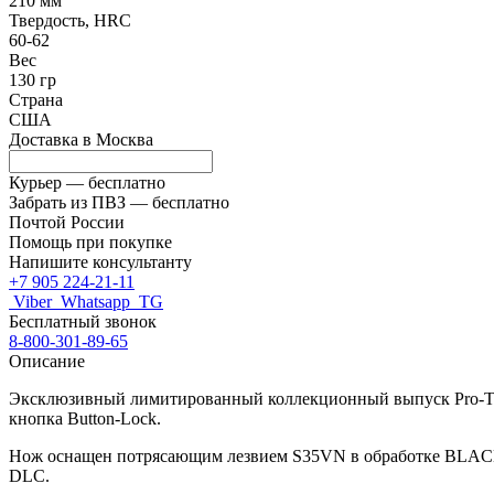
210 мм
Твердость, HRC
60-62
Вес
130 гр
Страна
США
Доставка в
Москва
Курьер —
бесплатно
Забрать из ПВЗ —
бесплатно
Почтой России
Помощь при покупке
Напишите консультанту
+7 905 224-21-11
Viber
Whatsapp
TG
Бесплатный звонок
8-800-301-89-65
Описание
Эксклюзивный лимитированный коллекционный выпуск Pro-Tech
кнопка Button-Lock.
Нож оснащен потрясающим лезвием S35VN в обработке
BLA
DLC.