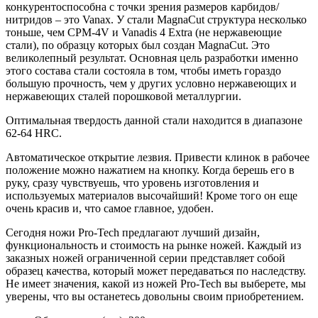
конкурентоспособна с точки зрения размеров карбидов/
нитридов – это Vanax. У стали MagnaCut структура несколько
тоньше, чем CPM-4V и Vanadis 4 Extra (не нержавеющие
стали), по образцу которых был создан MagnaCut. Это
великолепный результат. Основная цель разработки именно
этого состава стали состояла в том, чтобы иметь гораздо
большую прочность, чем у других условно нержавеющих и
нержавеющих сталей порошковой металлургии.
Оптимальная твердость данной стали находится в диапазоне
62-64 HRC.
Автоматическое открытие лезвия. Привести клинок в рабочее
положение можно нажатием на кнопку. Когда берешь его в
руку, сразу чувствуешь, что уровень изготовления и
используемых материалов высочайший! Кроме того он еще
очень красив и, что самое главное, удобен.
Сегодня ножи Pro-Tech предлагают лучший дизайн,
функциональность и стоимость на рынке ножей. Каждый из
заказных ножей ограниченной серии представляет собой
образец качества, который может передаваться по наследству.
Не имеет значения, какой из ножей Pro-Tech вы выберете, мы
уверены, что вы останетесь довольны своим приобретением.