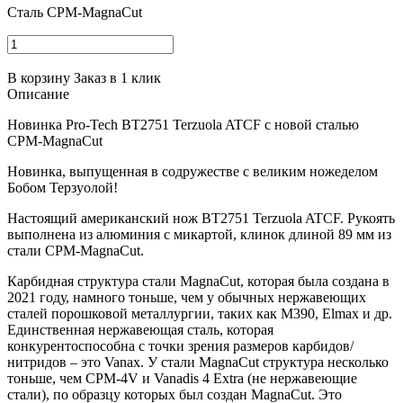
Сталь CPM-MagnaCut
В корзину
Заказ в 1 клик
Описание
Новинка Pro-Tech BT2751 Terzuola ATCF с новой сталью
CPM-MagnaCut
Новинка, выпущенная в содружестве с великим ножеделом
Бобом Терзуолой!
Настоящий американский нож BT2751 Terzuola ATCF. Рукоять
выполнена из алюминия с микартой, клинок длиной 89 мм из
стали CPM-MagnaCut.
Карбидная структура стали MagnaCut, которая была создана в
2021 году, намного тоньше, чем у обычных нержавеющих
сталей порошковой металлургии, таких как M390, Elmax и др.
Единственная нержавеющая сталь, которая
конкурентоспособна с точки зрения размеров карбидов/
нитридов – это Vanax. У стали MagnaCut структура несколько
тоньше, чем CPM-4V и Vanadis 4 Extra (не нержавеющие
стали), по образцу которых был создан MagnaCut. Это