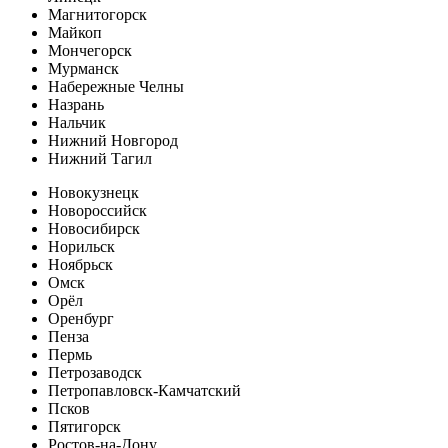
Магнитогорск
Майкоп
Мончегорск
Мурманск
Набережные Челны
Назрань
Нальчик
Нижний Новгород
Нижний Тагил
Новокузнецк
Новороссийск
Новосибирск
Норильск
Ноябрьск
Омск
Орёл
Оренбург
Пенза
Пермь
Петрозаводск
Петропавловск-Камчатский
Псков
Пятигорск
Ростов-на-Дону