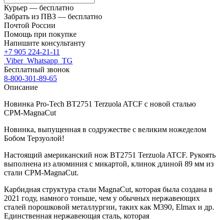
Курьер —
бесплатно
Забрать из ПВЗ —
бесплатно
Почтой России
Помощь при покупке
Напишите консультанту
+7 905 224-21-11
Viber
Whatsapp
TG
Бесплатный звонок
8-800-301-89-65
Описание
Новинка Pro-Tech BT2751 Terzuola ATCF с новой сталью
CPM-MagnaCut
Новинка, выпущенная в содружестве с великим ножеделом
Бобом Терзуолой!
Настоящий американский нож BT2751 Terzuola ATCF. Рукоять
выполнена из алюминия с микартой, клинок длиной 89 мм из
стали CPM-MagnaCut.
Карбидная структура стали MagnaCut, которая была создана в
2021 году, намного тоньше, чем у обычных нержавеющих
сталей порошковой металлургии, таких как M390, Elmax и др.
Единственная нержавеющая сталь, которая