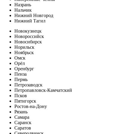
Назрань
Нальчик
Нижний Новгород
Нижний Тагил
Новокузнецк
Новороссийск
Новосибирск
Норильск
Ноябрьск
Омск
Орёл
Оренбург
Пенза
Пермь
Петрозаводск
Петропавловск-Камчатский
Псков
Пятигорск
Ростов-на-Дону
Рязань
Самара
Саранск
Саратов
Северодвинск