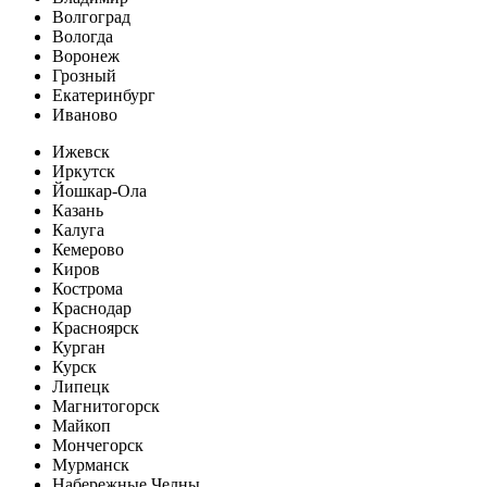
Волгоград
Вологда
Воронеж
Грозный
Екатеринбург
Иваново
Ижевск
Иркутск
Йошкар-Ола
Казань
Калуга
Кемерово
Киров
Кострома
Краснодар
Красноярск
Курган
Курск
Липецк
Магнитогорск
Майкоп
Мончегорск
Мурманск
Набережные Челны