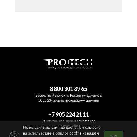
8 800 301 89 65
Бесплатный звонок по России, ежедневно с
10 до 23 часов по московскому времени
+7 905 224 21 11
(Доступны сообщения в WhatsApp,
Telegram, Viber)
Используя наш сайт вы даете нам согласие
на использование файлов cookie на вашем
ОК