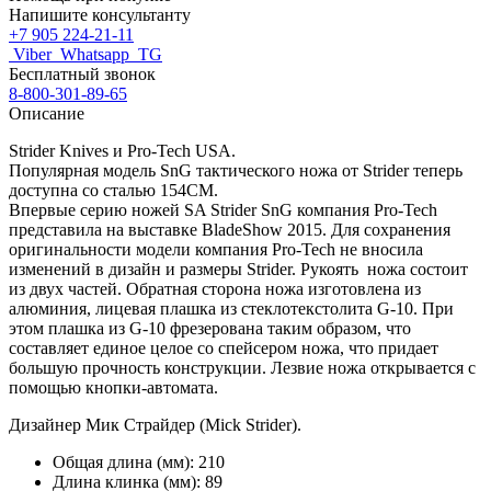
Напишите консультанту
+7 905 224-21-11
Viber
Whatsapp
TG
Бесплатный звонок
8-800-301-89-65
Описание
Strider Knives и Pro-Tech USA.
Популярная модель SnG тактического ножа от Strider теперь
доступна со сталью 154СМ.
Впервые серию ножей SA Strider SnG компания Pro-Tech
представила на выставке BladeShow 2015. Для сохранения
оригинальности модели компания Pro-Tech не вносила
изменений в дизайн и размеры Strider. Рукоять ножа состоит
из двух частей. Обратная сторона ножа изготовлена из
алюминия, лицевая плашка из стеклотекстолита G-10. При
этом плашка из G-10 фрезерована таким образом, что
составляет единое целое со спейcером ножа, что придает
большую прочность конструкции. Лезвие ножа открывается с
помощью кнопки-автомата.
Дизайнер Мик Страйдер (Mick Strider).
Общая длина (мм):
210
Длина клинка (мм):
89