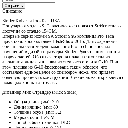
Отправить
Описание
Strider Knives и Pro-Tech USA.
Популярная модель SnG тактического ножа от Strider теперь
доступна со сталью 154СМ.
Впервые серию ножей SA Strider SnG компания Pro-Tech
представила на выставке BladeShow 2015. Для сохранения
оригинальности модели компания Pro-Tech не вносила
изменений в дизайн и размеры Strider. Рукоять ножа состоит
из двух частей. Обратная сторона ножа изготовлена из
алюминия, лицевая плашка из стеклотекстолита G-10. При
этом плашка из G-10 фрезерована таким образом, что
составляет единое целое со спейcером ножа, что придает
большую прочность конструкции. Лезвие ножа открывается с
помощью кнопки-автомата.
Дизайнер Мик Страйдер (Mick Strider).
Общая длина (мм):
210
Длина клинка (мм):
89
Толщина обуха (мм):
3,2
Марка стали:
154CM
Тип обработки клинка:
DLC
Длина рукояти (мм):
121