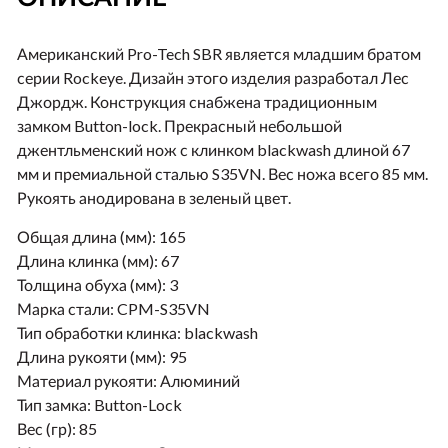
Американский Pro-Tech SBR является младшим братом
серии Rockeye. Дизайн этого изделия разработал Лес
Джордж. Конструкция снабжена традиционным
замком Button-lock. Прекрасный небольшой
джентльменский нож с клинком blackwash длиной 67
мм и премиальной сталью S35VN. Вес ножа всего 85 мм.
Рукоять анодирована в зеленый цвет.
Общая длина (мм):
165
Длина клинка (мм):
67
Толщина обуха (мм):
3
Марка стали:
CPM-S35VN
Тип обработки клинка:
blackwash
Длина рукояти (мм):
95
Материал рукояти:
Алюминий
Тип замка:
Button-Lock
Вес (гр):
85