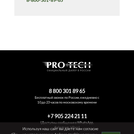
8 800 301 89 65
Бесплатный звонок по России, ежедневно с
10 до 23 часов по московскому времени
+7 905 224 21 11
(Доступны сообщения в WhatsApp,
Telegram, Viber)
Используя наш сайт вы даете нам согласие