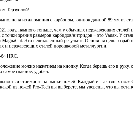
ом Терзуолой!
 выполнена из алюминия с карбоном, клинок длиной 89 мм из 
2021 году, намного тоньше, чем у обычных нержавеющих сталей 
с точки зрения размеров карбидов/нитридов – это Vanax. У ста
н MagnaCut. Это великолепный результат. Основная цель разработ
их и нержавеющих сталей порошковой металлургии.
2-64 HRC.
оложение можно нажатием на кнопку. Когда берешь его в руку, с
 самое главное, удобен.
ьность и стоимость на рынке ножей. Каждый из заказных ножей 
 какой из ножей Pro-Tech вы выберете, мы уверены, что вы оста