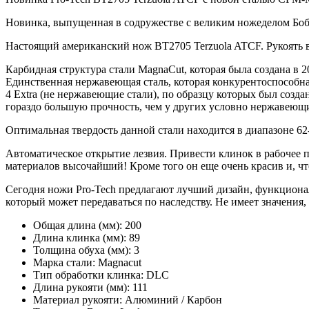
Новинка, выпущенная в содружестве с великим ножеделом Боб
Настоящий американский нож BT2705 Terzuola ATCF. Рукоять
Карбидная структура стали MagnaCut, которая была создана в 
Единственная нержавеющая сталь, которая конкурентоспособна 
4 Extra (не нержавеющие стали), по образцу которых был созда
гораздо большую прочность, чем у других условно нержавеющ
Оптимальная твердость данной стали находится в диапазоне 6
Автоматическое открытие лезвия. Привести клинок в рабочее п
материалов высочайший! Кроме того он еще очень красив и, что
Сегодня ножи Pro-Tech предлагают лучший дизайн, функционал
который может передаваться по наследству. Не имеет значения,
Общая длина (мм):
200
Длина клинка (мм):
89
Толщина обуха (мм):
3
Марка стали:
Magnacut
Тип обработки клинка:
DLC
Длина рукояти (мм):
111
Материал рукояти:
Алюминий / Карбон